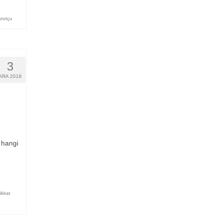
arotçu
3
ARA 2018
 hangi
ikkat