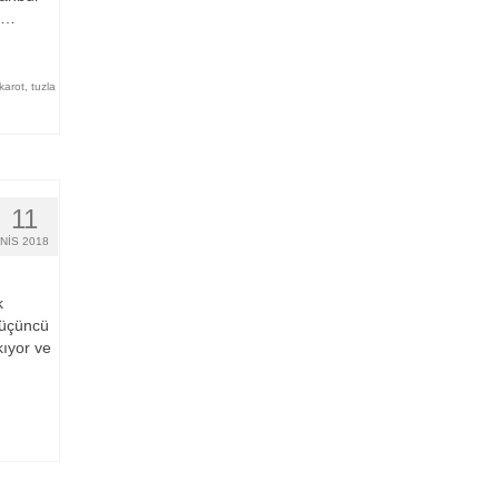
ş …
karot
,
tuzla
11
NIS 2018
k
n üçüncü
kıyor ve