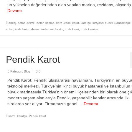
un yükselen değerlerinden olan yapılan marina, rezidans, alışveri
Devamı
ankaj
,
beton delme
,
beton kesme
,
derz kesim
,
karot
,
karotçu
,
kimyasal dübel
,
Sancaktepe 
ankaj
,
tuzla beton delme
,
tuzla derz kesim
,
tuzla karot
,
tuzla karotçu
Pendik Karot
Kategori:
Blog
|
0
Pendik Karot: Pendik; uluslararası havalimanı, Türkiye’nin en büyü
teknoloji merkezi, Türkiye’nin ikinci büyük hastanesi ve İstanbul’u
büyük marinasıyla Türkiye’nin önemli ilçelerinden biri olarak öne çı
modern yaşam alanlarıyla Pendik, yaşanabilir kentler arasında ilk
sıralarda yer alıyor. Firmamızın genel …
Devamı
karot
,
karotçu
,
Pendik karot