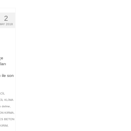
2
MAY 2018
çe
ları
 ile son
CİL
İL KLİMA
n delme
,
ON KIRMA
,
ES BETON
KIRIM
,