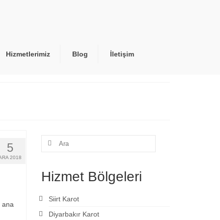
Hizmetlerimiz
Blog
İletişim
Şunu
5
ara:
ARA 2018
Hizmet Bölgeleri
Siirt Karot
e ana
Diyarbakır Karot