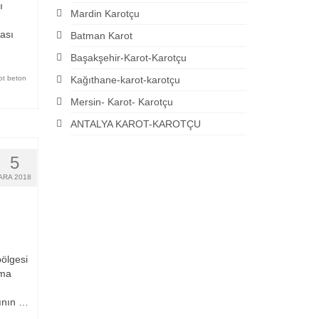
ı
Mardin Karotçu
ası
Batman Karot
Başakşehir-Karot-Karotçu
ot beton
Kağıthane-karot-karotçu
Mersin- Karot- Karotçu
ANTALYA KAROT-KAROTÇU
5
ARA 2018
bölgesi
şma
ının …