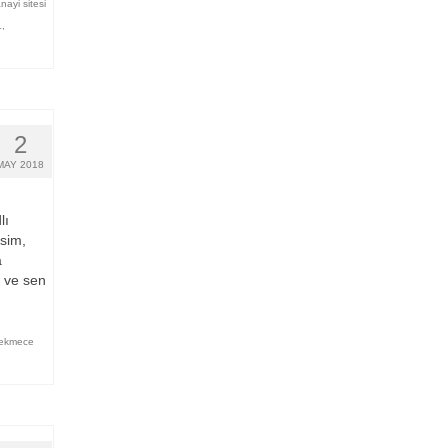
nayi sitesi
L
,
2
MAY 2018
lı
sim,
a
 ve sen
ekmece