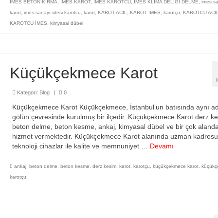
İMES BETON KIRMA
,
İMES KAROT
,
İMES KAROTCU
,
İMES KLİMA DELİĞİ DELME
,
imes sa
karot
,
imes sanayi sitesi karotcu
,
karot
,
KAROT ACİL
,
KAROT İMES
,
karotçu
,
KAROTCU ACİ
KAROTCU İMES
,
kimyasal dübel
Küçükçekmece Karot
Kategori:
Blog
|
0
Küçükçekmece Karot Küçükçekmece, İstanbul’un batısında aynı ad
gölün çevresinde kurulmuş bir ilçedir. Küçükçekmece Karot derz ke
beton delme, beton kesme, ankaj, kimyasal dübel ve bir çok aland
hizmet vermektedir. Küçükçekmece Karot alanında uzman kadrosu
teknoloji cihazlar ile kalite ve memnuniyet …
Devamı
ankaj
,
beton delme
,
beton kesme
,
derz kesim
,
karot
,
karotçu
,
küçükçekmece karot
,
küçükç
karotçu