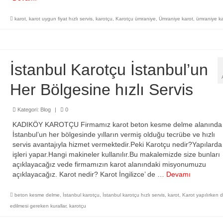
karot
,
karot uygun fiyat hızlı servis
,
karotçu
,
Karotçu ümraniye
,
Ümraniye karot
,
ümraniye k
İstanbul Karotçu İstanbul’un
Her Bölgesine hızlı Servis
Kategori:
Blog
|
0
KADIKÖY KAROTÇU Firmamız karot beton kesme delme alanında
İstanbul’un her bölgesinde yılların vermiş olduğu tecrübe ve hızlı
servis avantajıyla hizmet vermektedir.Peki Karotçu nedir?Yapılarda
işleri yapar.Hangi makineler kullanılır.Bu makalemizde size bunları
açıklayacağız vede firmamızın karot alanındaki misyonumuzu
açıklayacağız. Karot nedir? Karot İngilizce’ de …
Devamı
beton kesme delme
,
İstanbul karotçu
,
İstanbul karotçu hızlı servis
,
karot
,
Karot yapılırken d
edilmesi gereken kurallar
,
karotçu