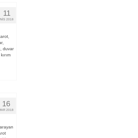
11
NIS 2018
arot,
r,
k, duvar
 kırım
16
MAR 2018
yarayan
arot