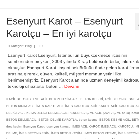
Esenyurt Karot – Esenyurt
Karotçu – En iyi karotçu
Kategori:
Blog
|
0
Esenyurt Karot Esenyurt, İstanbul’un Büyükçekmece ilçesinin
semtlerinden biriyken, 2008 yılında Kıraç beldesi ile birleştirilerek il
olmuştur. Esenyurt Karot inşaat sektörünün önde gelen karot firma
arasına girerek, güven, kaliteli, müşteri memnuniyetini ilke
benimsemiştiriz. Esenyurt Karot alanında uzman deneyimli kadrosu
teknoloji cihazlarla beton …
Devamı
ACİL BETON DELME
,
ACİL BETON KESİM
,
ACİL BETON KESİMİ
,
ACİL BETON KESME
,
A
BETON KIRIM
,
ACİL İMES KAROT
,
ACİL İMES KAROTCU
,
ACİL KAROT
,
ACİL KAROTCU
,
AC
DELİĞİ
,
ACİL KLİMA DELİĞİ DELME
,
ACİL PENCERE AÇIMI
,
ACİL ŞAVT AÇIMI
,
ankaj
,
beto
BETON DELME ACİL
,
BETON DELME KAROTLA
,
beton kesme
,
BETON KESME ACİL
,
BET
derz kesim
,
Esenyurt Karot. esenyurt karotçu
,
İMES ACİL KAROT
,
İMES ACİL KAROTCU
,
İM
DELME
,
İMES BETON KESİM
,
İMES BETON KESİMİ
,
İMES BETON KESME
,
İMES BETON 