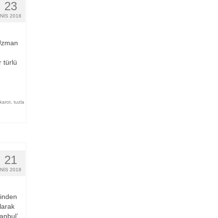
23
NIS 2018
 Uzman
 türlü
karot
,
tuzla
21
NIS 2018
rinden
larak
anbul’