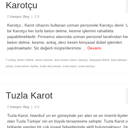
Karotçu
Kategori:
Blog
|
0
Karotçu ; Karot cihazını kullanan uzman personele Karotçu denir.
bir Karotçu her türlü beton delme, kesme işlemini rahatlıkla
yapabilmektedir. Firmamız alanında uzman personel tarafından her
beton delme, kesme, ankaj, derz kesim kimyasal dübel işlemleri
yapılmaktadır. Siz değerli müşterilerimize …
Devamı
ankaj
,
beton delme
,
beton kesme
,
derz kesim
,
karot
,
karotçu
,
kimyasal dübel
,
Sancaktepe 
ankaj
,
tuzla beton delme
,
tuzla derz kesim
,
tuzla karot
,
tuzla karotçu
Tuzla Karot
Kategori:
Blog
|
0
Tuzla Karot, İstanbul’ un en güneyinde yer alan ve en önemli ilçele
olan Tuzla Türkiye’ nin en büyük tersanesine sahiptir. Tuzla Karot o
bölgede yapılan bir çok inşaat faliyetlerinde aktif bulunmaktayız. İst