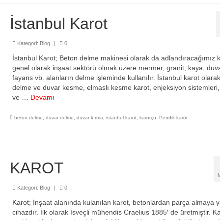
İstanbul Karot
Kategori:
Blog
|
0
İstanbul Karot; Beton delme makinesi olarak da adlandıracağımız k
genel olarak inşaat sektörü olmak üzere mermer, granit, kaya, duva
fayans vb. alanların delme işleminde kullanılır. İstanbul karot olara
delme ve duvar kesme, elmaslı kesme karot, enjeksiyon sistemleri,
ve …
Devamı
beton delme
,
duvar delme
,
duvar kırma
,
istanbul karot
,
karotçu
,
Pendik karot
KAROT
Kategori:
Blog
|
0
Karot; İnşaat alanında kulanılan karot, betonlardan parça almaya 
cihazdır. İlk olarak İsveçli mühendis Craelius 1885′ de üretmiştir. K