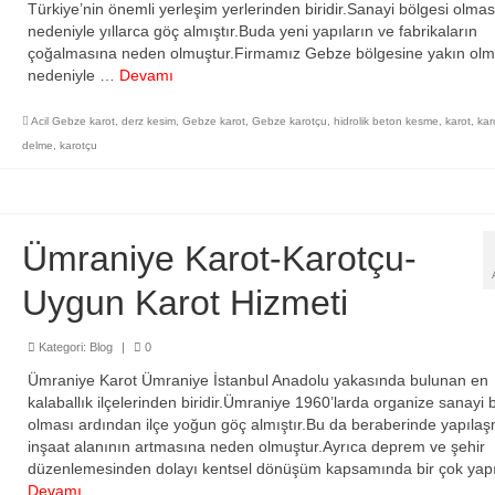
Türkiye’nin önemli yerleşim yerlerinden biridir.Sanayi bölgesi olmas
nedeniyle yıllarca göç almıştır.Buda yeni yapıların ve fabrikaların
çoğalmasına neden olmuştur.Firmamız Gebze bölgesine yakın olm
nedeniyle …
Devamı
Acil Gebze karot
,
derz kesim
,
Gebze karot
,
Gebze karotçu
,
hidrolik beton kesme
,
karot
,
kar
delme
,
karotçu
Ümraniye Karot-Karotçu-
Uygun Karot Hizmeti
Kategori:
Blog
|
0
Ümraniye Karot Ümraniye İstanbul Anadolu yakasında bulunan en
kalaballık ilçelerinden biridir.Ümraniye 1960’larda organize sanayi 
olması ardından ilçe yoğun göç almıştır.Bu da beraberinde yapıla
inşaat alanının artmasına neden olmuştur.Ayrıca deprem ve şehir
düzenlemesinden dolayı kentsel dönüşüm kapsamında bir çok yap
Devamı