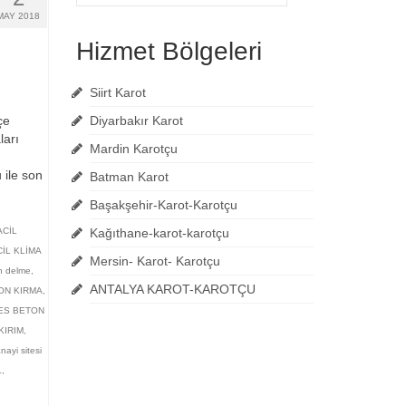
ara:
MAY 2018
Hizmet Bölgeleri
Siirt Karot
çe
Diyarbakır Karot
ları
Mardin Karotçu
 ile son
Batman Karot
Başakşehir-Karot-Karotçu
ACİL
Kağıthane-karot-karotçu
İL KLİMA
Mersin- Karot- Karotçu
n delme
,
ANTALYA KAROT-KAROTÇU
ON KIRMA
,
ES BETON
KIRIM
,
nayi sitesi
L
,