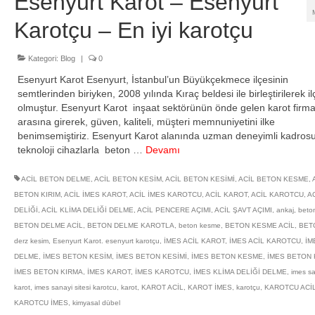
Esenyurt Karot – Esenyurt
Karotçu – En iyi karotçu
Kategori:
Blog
|
0
Esenyurt Karot Esenyurt, İstanbul’un Büyükçekmece ilçesinin
semtlerinden biriyken, 2008 yılında Kıraç beldesi ile birleştirilerek il
olmuştur. Esenyurt Karot inşaat sektörünün önde gelen karot firma
arasına girerek, güven, kaliteli, müşteri memnuniyetini ilke
benimsemiştiriz. Esenyurt Karot alanında uzman deneyimli kadrosu
teknoloji cihazlarla beton …
Devamı
ACİL BETON DELME
,
ACİL BETON KESİM
,
ACİL BETON KESİMİ
,
ACİL BETON KESME
,
BETON KIRIM
,
ACİL İMES KAROT
,
ACİL İMES KAROTCU
,
ACİL KAROT
,
ACİL KAROTCU
,
AC
DELİĞİ
,
ACİL KLİMA DELİĞİ DELME
,
ACİL PENCERE AÇIMI
,
ACİL ŞAVT AÇIMI
,
ankaj
,
beto
BETON DELME ACİL
,
BETON DELME KAROTLA
,
beton kesme
,
BETON KESME ACİL
,
BET
derz kesim
,
Esenyurt Karot. esenyurt karotçu
,
İMES ACİL KAROT
,
İMES ACİL KAROTCU
,
İM
DELME
,
İMES BETON KESİM
,
İMES BETON KESİMİ
,
İMES BETON KESME
,
İMES BETON 
İMES BETON KIRMA
,
İMES KAROT
,
İMES KAROTCU
,
İMES KLİMA DELİĞİ DELME
,
imes sa
karot
,
imes sanayi sitesi karotcu
,
karot
,
KAROT ACİL
,
KAROT İMES
,
karotçu
,
KAROTCU ACİ
KAROTCU İMES
,
kimyasal dübel