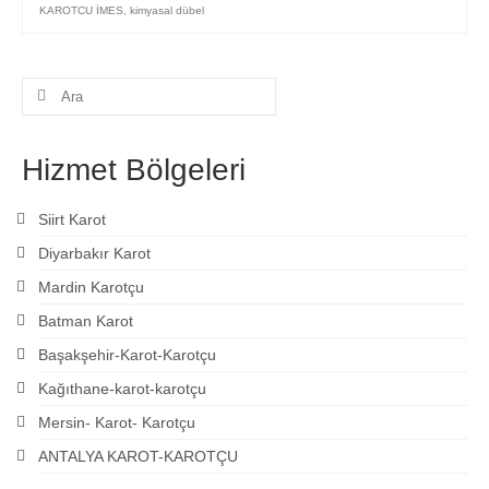
KAROTCU İMES
,
kimyasal dübel
Şunu
ara:
Hizmet Bölgeleri
Siirt Karot
Diyarbakır Karot
Mardin Karotçu
Batman Karot
Başakşehir-Karot-Karotçu
Kağıthane-karot-karotçu
Mersin- Karot- Karotçu
ANTALYA KAROT-KAROTÇU