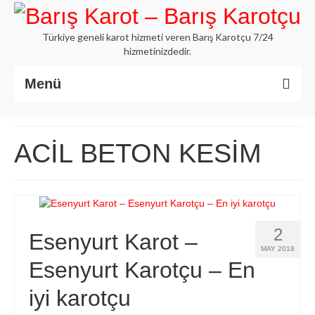
Türkiye geneli karot hizmeti veren Barış Karotçu 7/24
hizmetinizdedir.
Menü
Anasayfa
ACİL BETON KESİM
Hakkımızda
İstanbul Karot
Beton Delme Karot
2
Esenyurt Karot –
Elmaslı Kesme Karot
MAY 2018
Esenyurt Karotçu – En
Hizmetlerimiz
iyi karotçu
Blog