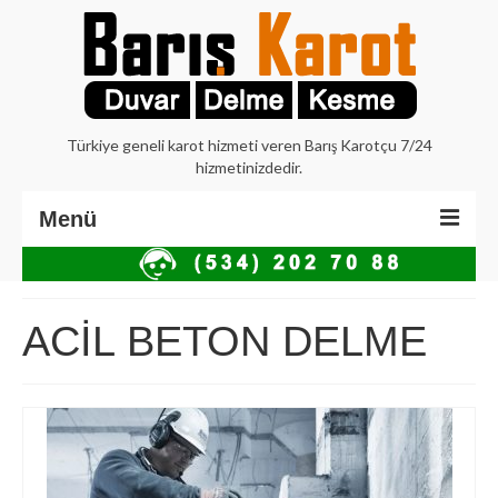
Türkiye geneli karot hizmeti veren Barış Karotçu 7/24
hizmetinizdedir.
Menü
Anasayfa
Hakkımızda
ACİL BETON DELME
İstanbul Karot
Beton Delme Karot
Elmaslı Kesme Karot