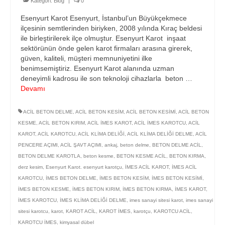
Kategori:
Blog
|
0
Esenyurt Karot Esenyurt, İstanbul’un Büyükçekmece
ilçesinin semtlerinden biriyken, 2008 yılında Kıraç beldesi
ile birleştirilerek ilçe olmuştur. Esenyurt Karot inşaat
sektörünün önde gelen karot firmaları arasına girerek,
güven, kaliteli, müşteri memnuniyetini ilke
benimsemiştiriz. Esenyurt Karot alanında uzman
deneyimli kadrosu ile son teknoloji cihazlarla beton …
Devamı
ACİL BETON DELME
,
ACİL BETON KESİM
,
ACİL BETON KESİMİ
,
ACİL BETON
KESME
,
ACİL BETON KIRIM
,
ACİL İMES KAROT
,
ACİL İMES KAROTCU
,
ACİL
KAROT
,
ACİL KAROTCU
,
ACİL KLİMA DELİĞİ
,
ACİL KLİMA DELİĞİ DELME
,
ACİL
PENCERE AÇIMI
,
ACİL ŞAVT AÇIMI
,
ankaj
,
beton delme
,
BETON DELME ACİL
,
BETON DELME KAROTLA
,
beton kesme
,
BETON KESME ACİL
,
BETON KIRMA
,
derz kesim
,
Esenyurt Karot. esenyurt karotçu
,
İMES ACİL KAROT
,
İMES ACİL
KAROTCU
,
İMES BETON DELME
,
İMES BETON KESİM
,
İMES BETON KESİMİ
,
İMES BETON KESME
,
İMES BETON KIRIM
,
İMES BETON KIRMA
,
İMES KAROT
,
İMES KAROTCU
,
İMES KLİMA DELİĞİ DELME
,
imes sanayi sitesi karot
,
imes sanayi
sitesi karotcu
,
karot
,
KAROT ACİL
,
KAROT İMES
,
karotçu
,
KAROTCU ACİL
,
KAROTCU İMES
,
kimyasal dübel