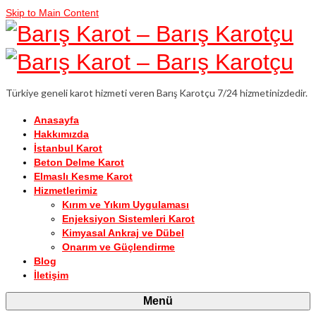
Skip to Main Content
Türkiye geneli karot hizmeti veren Barış Karotçu 7/24 hizmetinizdedir.
Anasayfa
Hakkımızda
İstanbul Karot
Beton Delme Karot
Elmaslı Kesme Karot
Hizmetlerimiz
Kırım ve Yıkım Uygulaması
Enjeksiyon Sistemleri Karot
Kimyasal Ankraj ve Dübel
Onarım ve Güçlendirme
Blog
İletişim
Menü