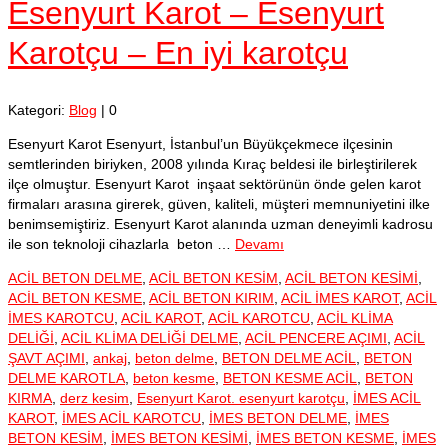
Esenyurt Karot – Esenyurt
Karotçu – En iyi karotçu
Kategori:
Blog
|
0
Esenyurt Karot Esenyurt, İstanbul’un Büyükçekmece ilçesinin
semtlerinden biriyken, 2008 yılında Kıraç beldesi ile birleştirilerek
ilçe olmuştur. Esenyurt Karot inşaat sektörünün önde gelen karot
firmaları arasına girerek, güven, kaliteli, müşteri memnuniyetini ilke
benimsemiştiriz. Esenyurt Karot alanında uzman deneyimli kadrosu
ile son teknoloji cihazlarla beton …
Devamı
ACİL BETON DELME
,
ACİL BETON KESİM
,
ACİL BETON KESİMİ
,
ACİL BETON KESME
,
ACİL BETON KIRIM
,
ACİL İMES KAROT
,
ACİL
İMES KAROTCU
,
ACİL KAROT
,
ACİL KAROTCU
,
ACİL KLİMA
DELİĞİ
,
ACİL KLİMA DELİĞİ DELME
,
ACİL PENCERE AÇIMI
,
ACİL
ŞAVT AÇIMI
,
ankaj
,
beton delme
,
BETON DELME ACİL
,
BETON
DELME KAROTLA
,
beton kesme
,
BETON KESME ACİL
,
BETON
KIRMA
,
derz kesim
,
Esenyurt Karot. esenyurt karotçu
,
İMES ACİL
KAROT
,
İMES ACİL KAROTCU
,
İMES BETON DELME
,
İMES
BETON KESİM
,
İMES BETON KESİMİ
,
İMES BETON KESME
,
İMES