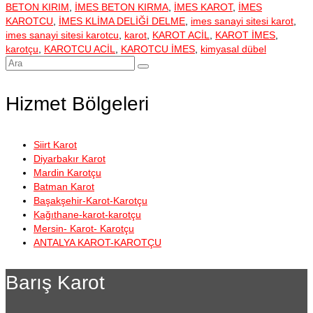
BETON KIRIM
,
İMES BETON KIRMA
,
İMES KAROT
,
İMES
KAROTCU
,
İMES KLİMA DELİĞİ DELME
,
imes sanayi sitesi karot
,
imes sanayi sitesi karotcu
,
karot
,
KAROT ACİL
,
KAROT İMES
,
karotçu
,
KAROTCU ACİL
,
KAROTCU İMES
,
kimyasal dübel
Şunu
ara:
Hizmet Bölgeleri
Siirt Karot
Diyarbakır Karot
Mardin Karotçu
Batman Karot
Başakşehir-Karot-Karotçu
Kağıthane-karot-karotçu
Mersin- Karot- Karotçu
ANTALYA KAROT-KAROTÇU
Barış Karot