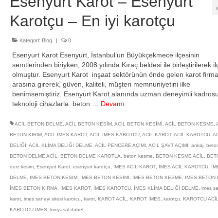
Esenyurt Karot – Esenyurt
Karotçu – En iyi karotçu
Kategori:
Blog
|
0
Esenyurt Karot Esenyurt, İstanbul’un Büyükçekmece ilçesinin
semtlerinden biriyken, 2008 yılında Kıraç beldesi ile birleştirilerek il
olmuştur. Esenyurt Karot inşaat sektörünün önde gelen karot firma
arasına girerek, güven, kaliteli, müşteri memnuniyetini ilke
benimsemiştiriz. Esenyurt Karot alanında uzman deneyimli kadrosu
teknoloji cihazlarla beton …
Devamı
ACİL BETON DELME
,
ACİL BETON KESİM
,
ACİL BETON KESİMİ
,
ACİL BETON KESME
,
BETON KIRIM
,
ACİL İMES KAROT
,
ACİL İMES KAROTCU
,
ACİL KAROT
,
ACİL KAROTCU
,
AC
DELİĞİ
,
ACİL KLİMA DELİĞİ DELME
,
ACİL PENCERE AÇIMI
,
ACİL ŞAVT AÇIMI
,
ankaj
,
beto
BETON DELME ACİL
,
BETON DELME KAROTLA
,
beton kesme
,
BETON KESME ACİL
,
BET
derz kesim
,
Esenyurt Karot. esenyurt karotçu
,
İMES ACİL KAROT
,
İMES ACİL KAROTCU
,
İM
DELME
,
İMES BETON KESİM
,
İMES BETON KESİMİ
,
İMES BETON KESME
,
İMES BETON 
İMES BETON KIRMA
,
İMES KAROT
,
İMES KAROTCU
,
İMES KLİMA DELİĞİ DELME
,
imes sa
karot
,
imes sanayi sitesi karotcu
,
karot
,
KAROT ACİL
,
KAROT İMES
,
karotçu
,
KAROTCU ACİ
KAROTCU İMES
,
kimyasal dübel