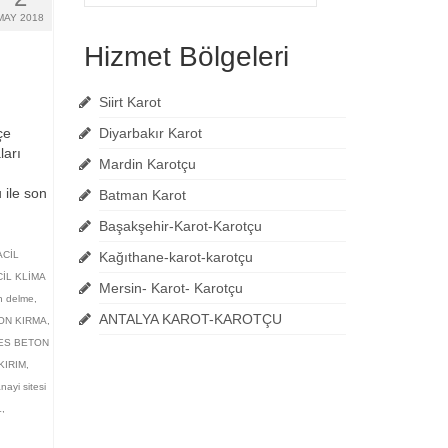
ara:
MAY 2018
Hizmet Bölgeleri
Siirt Karot
çe
Diyarbakır Karot
ları
Mardin Karotçu
 ile son
Batman Karot
Başakşehir-Karot-Karotçu
ACİL
Kağıthane-karot-karotçu
İL KLİMA
Mersin- Karot- Karotçu
n delme
,
ANTALYA KAROT-KAROTÇU
ON KIRMA
,
ES BETON
KIRIM
,
nayi sitesi
L
,