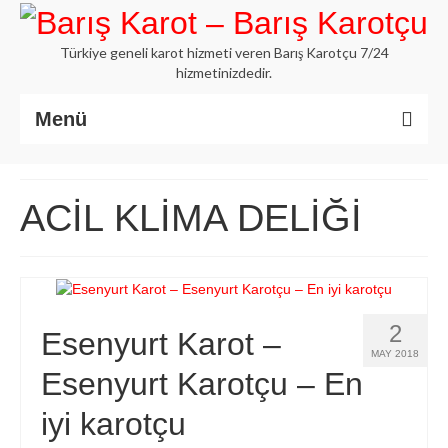
Türkiye geneli karot hizmeti veren Barış Karotçu 7/24
hizmetinizdedir.
Menü
Anasayfa
ACİL KLİMA DELİĞİ
Hakkımızda
İstanbul Karot
Beton Delme Karot
2
Esenyurt Karot –
Elmaslı Kesme Karot
MAY 2018
Esenyurt Karotçu – En
Hizmetlerimiz
iyi karotçu
Blog