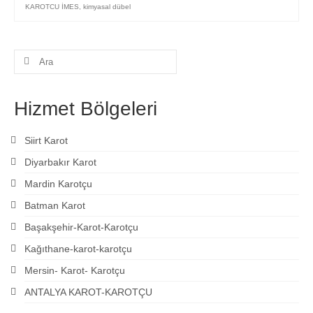
KAROTCU İMES
,
kimyasal dübel
Şunu
ara:
Hizmet Bölgeleri
Siirt Karot
Diyarbakır Karot
Mardin Karotçu
Batman Karot
Başakşehir-Karot-Karotçu
Kağıthane-karot-karotçu
Mersin- Karot- Karotçu
ANTALYA KAROT-KAROTÇU