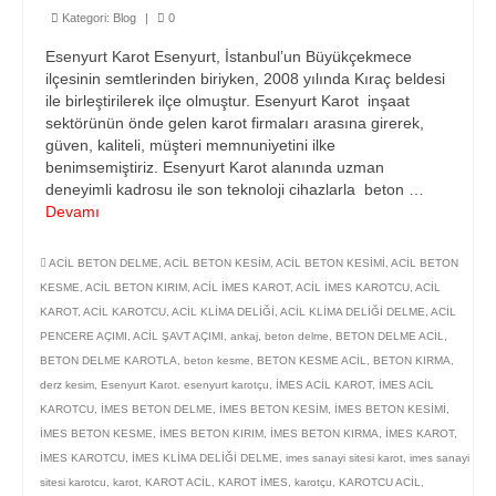
İletişim
Kategori:
Blog
|
0
Esenyurt Karot Esenyurt, İstanbul’un Büyükçekmece
ilçesinin semtlerinden biriyken, 2008 yılında Kıraç beldesi
ile birleştirilerek ilçe olmuştur. Esenyurt Karot inşaat
sektörünün önde gelen karot firmaları arasına girerek,
güven, kaliteli, müşteri memnuniyetini ilke
benimsemiştiriz. Esenyurt Karot alanında uzman
deneyimli kadrosu ile son teknoloji cihazlarla beton …
Devamı
ACİL BETON DELME
,
ACİL BETON KESİM
,
ACİL BETON KESİMİ
,
ACİL BETON
KESME
,
ACİL BETON KIRIM
,
ACİL İMES KAROT
,
ACİL İMES KAROTCU
,
ACİL
KAROT
,
ACİL KAROTCU
,
ACİL KLİMA DELİĞİ
,
ACİL KLİMA DELİĞİ DELME
,
ACİL
PENCERE AÇIMI
,
ACİL ŞAVT AÇIMI
,
ankaj
,
beton delme
,
BETON DELME ACİL
,
BETON DELME KAROTLA
,
beton kesme
,
BETON KESME ACİL
,
BETON KIRMA
,
derz kesim
,
Esenyurt Karot. esenyurt karotçu
,
İMES ACİL KAROT
,
İMES ACİL
KAROTCU
,
İMES BETON DELME
,
İMES BETON KESİM
,
İMES BETON KESİMİ
,
İMES BETON KESME
,
İMES BETON KIRIM
,
İMES BETON KIRMA
,
İMES KAROT
,
İMES KAROTCU
,
İMES KLİMA DELİĞİ DELME
,
imes sanayi sitesi karot
,
imes sanayi
sitesi karotcu
,
karot
,
KAROT ACİL
,
KAROT İMES
,
karotçu
,
KAROTCU ACİL
,