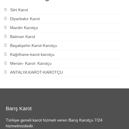
Siirt Karot
Diyarbakır Karot
Mardin Karotçu
Batman Karot
Başakşehir-Karot-Karotçu
Kağıthane-karot-karotçu
Mersin- Karot- Karotçu
ANTALYA KAROT-KAROTÇU
Barış Karot
Türkiye geneli karot hizmeti veren Barış Karotçu 7/24
hizmetinizdedir.