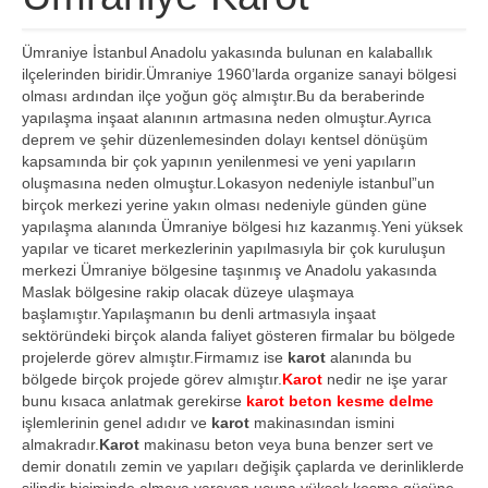
İletişim
Ümraniye İstanbul Anadolu yakasında bulunan en kalaballık
ilçelerinden biridir.Ümraniye 1960’larda organize sanayi bölgesi
olması ardından ilçe yoğun göç almıştır.Bu da beraberinde
yapılaşma inşaat alanının artmasına neden olmuştur.Ayrıca
deprem ve şehir düzenlemesinden dolayı kentsel dönüşüm
kapsamında bir çok yapının yenilenmesi ve yeni yapıların
oluşmasına neden olmuştur.Lokasyon nedeniyle istanbul”un
birçok merkezi yerine yakın olması nedeniyle günden güne
yapılaşma alanında Ümraniye bölgesi hız kazanmış.Yeni yüksek
yapılar ve ticaret merkezlerinin yapılmasıyla bir çok kuruluşun
merkezi Ümraniye bölgesine taşınmış ve Anadolu yakasında
Maslak bölgesine rakip olacak düzeye ulaşmaya
başlamıştır.Yapılaşmanın bu denli artmasıyla inşaat
sektöründeki birçok alanda faliyet gösteren firmalar bu bölgede
projelerde görev almıştır.Firmamız ise
karot
alanında bu
bölgede birçok projede görev almıştır.
Karot
nedir ne işe yarar
bunu kısaca anlatmak gerekirse
karot beton kesme delme
işlemlerinin genel adıdır ve
karot
makinasından ismini
almakradır.
Karot
makinasu beton veya buna benzer sert ve
demir donatılı zemin ve yapıları değişik çaplarda ve derinliklerde
silindir biçiminde almaya yarayan ucuna yüksek kesme gücüne