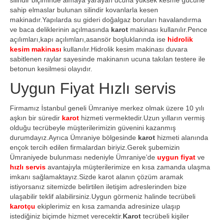
sahip elmaslar bulunan silindir kovanlarla kesen
makinadır.Yapılarda su gideri doğalgaz boruları havalandırma
ve baca deliklerinin açılmasında
karot
makinası kullanılır.Pence
açılımları,kapı açılımları,asansör boşluklarında ise
hidrolik
kesim makinası
kullanılır.Hidrolik kesim makinası duvara
sabitlenen raylar sayesinde makinanın ucuna takılan testere ile
betonun kesilmesi olayıdır.
Uygun Fiyat Hızlı servis
Firmamız İstanbul geneli Ümraniye merkez olmak üzere 10 yılı
aşkın bir süredir
karot
hizmeti vermektedir.Uzun yılların vermiş
olduğu tecrübeyle müşterilerimizin güvenini kazanmış
durumdayız.Ayrıca Ümraniye bölgesinde
karot
hizmeti alanında
ençok tercih edilen firmalardan biriyiz.Gerek şubemizin
Ümraniyede bulunması nedeniyle Ümraniye’de
uygun fiyat
ve
hızlı servis
avantajıyla müşterilerimize en kısa zamanda ulaşma
imkanı sağlamaktayız.Sizde karot alanın çözüm aramak
istiyorsanız sitemizde belirtilen iletişim adreslerinden bize
ulaşabilir teklif alabilirsiniz.Uygun görmeniz halinde tecrübeli
karotçu
ekiplerimiz en kısa zamanda adresinize ulaşıp
istediğiniz biçimde hizmet verecektir.
Karot
tecrübeli kişiler