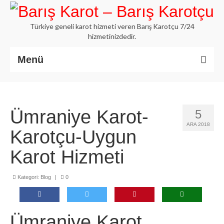
Türkiye geneli karot hizmeti veren Barış Karotçu 7/24
hizmetinizdedir.
Menü
Anasayfa
Hakkımızda
Ümraniye Karot-
5
ARA 2018
İstanbul Karot
Karotçu-Uygun
Beton Delme Karot
Karot Hizmeti
Elmaslı Kesme Karot
Kategori:
Blog
|
0
Hizmetlerimiz
Blog
Ümraniye Karot