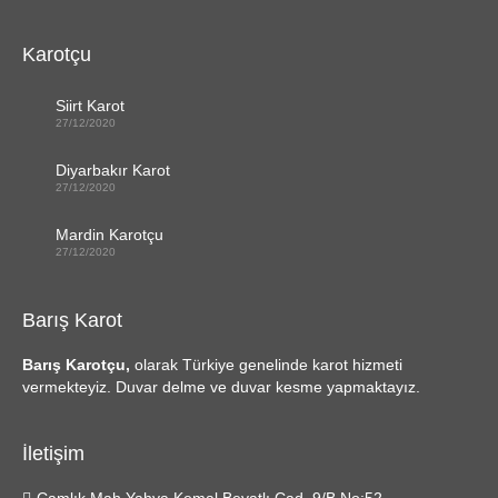
Karotçu
Siirt Karot
27/12/2020
Diyarbakır Karot
27/12/2020
Mardin Karotçu
27/12/2020
Barış Karot
Barış Karotçu,
olarak Türkiye genelinde karot hizmeti
vermekteyiz. Duvar delme ve duvar kesme yapmaktayız.
İletişim
Çamlık Mah Yahya Kemal Beyatlı Cad. 9/B No:52