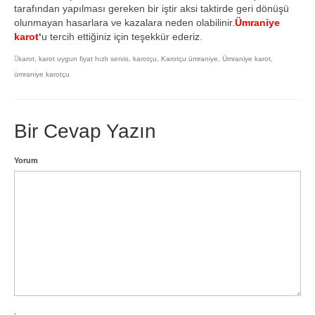
tarafından yapılması gereken bir iştir aksi taktirde geri dönüşü
olunmayan hasarlara ve kazalara neden olabilinir.
Ümraniye
karot
‘
u tercih ettiğiniz için teşekkür ederiz.
karot
,
karot uygun fiyat hızlı servis
,
karotçu
,
Karotçu ümraniye
,
Ümraniye karot
,
ümraniye karotçu
Bir Cevap Yazın
Yorum