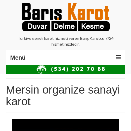
Türkiye geneli karot hizmeti veren Barış Karotçu 7/24
hizmetinizdedir.
Menü
Anasayfa
Hakkımızda
Mersin organize sanayi
İstanbul Karot
karot
Beton Delme Karot
Elmaslı Kesme Karot