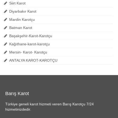
Siirt Karot
Diyarbakır Karot
Mardin Karotçu
Batman Karot
Başakşehir-Karot-Karotçu
Kağıthane-karot-karotçu
Mersin- Karot- Karotçu
ANTALYA KAROT-KAROTÇU
Barış Karot
Türkiye geneli karot hizmeti veren Barış Karotçu 7/24
hizmetinizdedir.