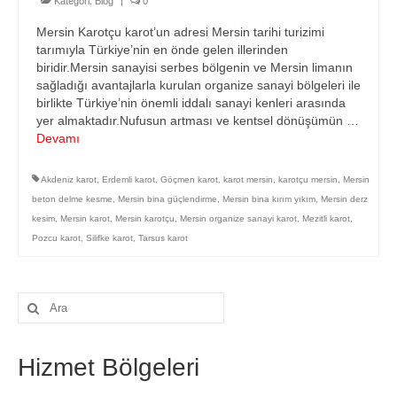
Kategori:
Blog
|
0
Mersin Karotçu karot’un adresi Mersin tarihi turizimi
tarımıyla Türkiye’nin en önde gelen illerinden
biridir.Mersin sanayisi serbes bölgenin ve Mersin limanın
sağladığı avantajlarla kurulan organize sanayi bölgeleri ile
birlikte Türkiye’nin önemli iddalı sanayi kenleri arasında
yer almaktadır.Nufusun artması ve kentsel dönüşümün …
Devamı
Akdeniz karot
,
Erdemli karot
,
Göçmen karot
,
karot mersin
,
karotçu mersin
,
Mersin
beton delme kesme
,
Mersin bina güçlendirme
,
Mersin bina kırım yıkım
,
Mersin derz
kesim
,
Mersin karot
,
Mersin karotçu
,
Mersin organize sanayi karot
,
Mezitli karot
,
Pozcu karot
,
Silifke karot
,
Tarsus karot
Şunu
ara:
Hizmet Bölgeleri