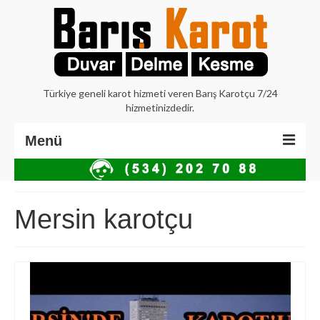
Türkiye geneli karot hizmeti veren Barış Karotçu 7/24
hizmetinizdedir.
Menü
Anasayfa
Hakkımızda
Mersin karotçu
İstanbul Karot
Beton Delme Karot
Elmaslı Kesme Karot