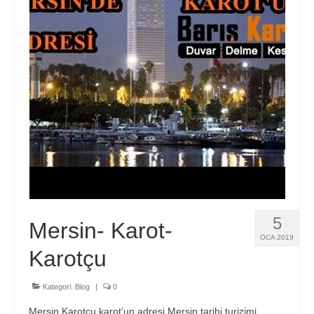
Hizmetlerimiz
Blog
İletişim
5
Mersin- Karot-
OCA 2019
Karotçu
Kategori:
Blog
|
0
Mersin Karotçu karot’un adresi Mersin tarihi turizimi