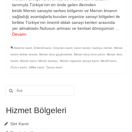
tarımıyla Türkiye’nin en önde gelen illerinden
biridir.Mersin sanayisi serbes bölgenin ve Mersin limanın
sağladığı avantajlarla kurulan organize sanayi bölgeleri ile
birlikte Türkiye’nin önemli iddalı sanayi kenleri arasında
yer almaktadır.Nufusun artması ve kentsel dönüşümün …
Devamı
Akdeniz karot
,
Erdemli karot
,
Göçmen karot
,
karot mersin
,
karotçu mersin
,
Mersin
beton delme kesme
,
Mersin bina güçlendirme
,
Mersin bina kırım yıkım
,
Mersin derz
kesim
,
Mersin karot
,
Mersin karotçu
,
Mersin organize sanayi karot
,
Mezitli karot
,
Pozcu karot
,
Silifke karot
,
Tarsus karot
Şunu
ara:
Hizmet Bölgeleri
Siirt Karot