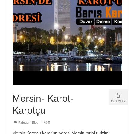
Hizmetlerimiz
Blog
İletişim
5
Mersin- Karot-
OCA 2019
Karotçu
Kategori:
Blog
|
0
Mersin Karotçu karot’un adresi Mersin tarihi turizimi