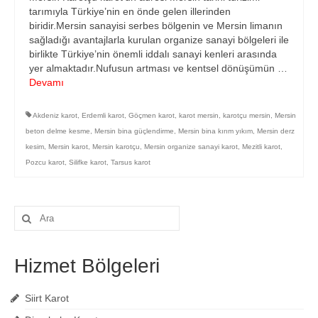
tarımıyla Türkiye’nin en önde gelen illerinden
biridir.Mersin sanayisi serbes bölgenin ve Mersin limanın
sağladığı avantajlarla kurulan organize sanayi bölgeleri ile
birlikte Türkiye’nin önemli iddalı sanayi kenleri arasında
yer almaktadır.Nufusun artması ve kentsel dönüşümün …
Devamı
Akdeniz karot
,
Erdemli karot
,
Göçmen karot
,
karot mersin
,
karotçu mersin
,
Mersin
beton delme kesme
,
Mersin bina güçlendirme
,
Mersin bina kırım yıkım
,
Mersin derz
kesim
,
Mersin karot
,
Mersin karotçu
,
Mersin organize sanayi karot
,
Mezitli karot
,
Pozcu karot
,
Silifke karot
,
Tarsus karot
Şunu
ara:
Hizmet Bölgeleri
Siirt Karot