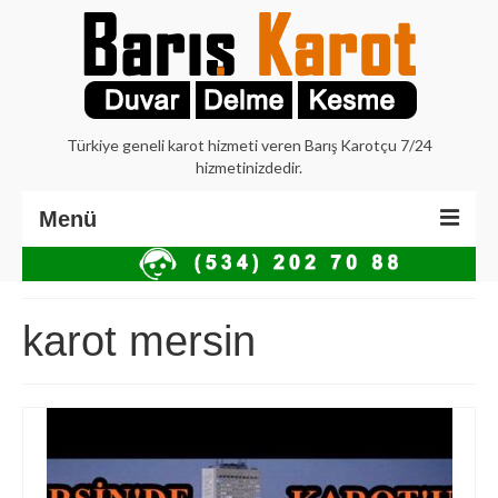
Türkiye geneli karot hizmeti veren Barış Karotçu 7/24
hizmetinizdedir.
Menü
Anasayfa
Hakkımızda
karot mersin
İstanbul Karot
Beton Delme Karot
Elmaslı Kesme Karot