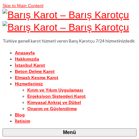
Skip to Main Content
Türkiye geneli karot hizmeti veren Barış Karotçu 7/24 hizmetinizdedir.
Anasayfa
Hakkımızda
İstanbul Karot
Beton Delme Karot
Elmaslı Kesme Karot
Hizmetlerimiz
Kırım ve Yıkım Uygulaması
Enjeksiyon Sistemleri Karot
Kimyasal Ankraj ve Dübel
Onarım ve Güçlendirme
Blog
İletişim
Menü