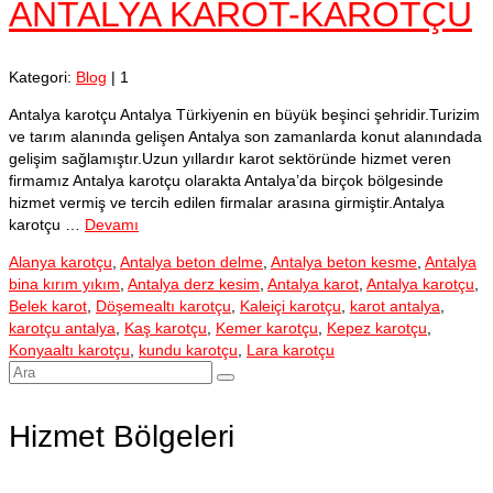
ANTALYA KAROT-KAROTÇU
Kategori:
Blog
|
1
Antalya karotçu Antalya Türkiyenin en büyük beşinci şehridir.Turizim
ve tarım alanında gelişen Antalya son zamanlarda konut alanındada
gelişim sağlamıştır.Uzun yıllardır karot sektöründe hizmet veren
firmamız Antalya karotçu olarakta Antalya’da birçok bölgesinde
hizmet vermiş ve tercih edilen firmalar arasına girmiştir.Antalya
karotçu …
Devamı
Alanya karotçu
,
Antalya beton delme
,
Antalya beton kesme
,
Antalya
bina kırım yıkım
,
Antalya derz kesim
,
Antalya karot
,
Antalya karotçu
,
Belek karot
,
Döşemealtı karotçu
,
Kaleiçi karotçu
,
karot antalya
,
karotçu antalya
,
Kaş karotçu
,
Kemer karotçu
,
Kepez karotçu
,
Konyaaltı karotçu
,
kundu karotçu
,
Lara karotçu
Şunu
ara:
Hizmet Bölgeleri