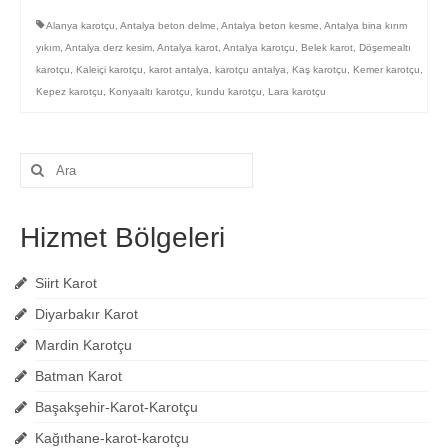
Alanya karotçu
,
Antalya beton delme
,
Antalya beton kesme
,
Antalya bina kırım
yıkım
,
Antalya derz kesim
,
Antalya karot
,
Antalya karotçu
,
Belek karot
,
Döşemealtı
karotçu
,
Kaleiçi karotçu
,
karot antalya
,
karotçu antalya
,
Kaş karotçu
,
Kemer karotçu
,
Kepez karotçu
,
Konyaaltı karotçu
,
kundu karotçu
,
Lara karotçu
Şunu
ara:
Hizmet Bölgeleri
Siirt Karot
Diyarbakır Karot
Mardin Karotçu
Batman Karot
Başakşehir-Karot-Karotçu
Kağıthane-karot-karotçu