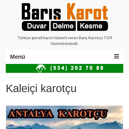
Türkiye geneli karot hizmeti veren Barış Karotçu 7/24
hizmetinizdedir.
Menü
Anasayfa
Hakkımızda
Kaleiçi karotçu
İstanbul Karot
Beton Delme Karot
Elmaslı Kesme Karot