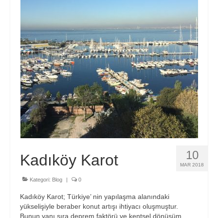
Hizmetlerimiz
Blog
İletişim
10
Kadıköy Karot
MAR 2018
Kategori:
Blog
|
0
Kadıköy Karot; Türkiye’ nin yapılaşma alanındaki
yükselişiyle beraber konut artışı ihtiyacı oluşmuştur.
Bunun yanı sıra deprem faktörü ve kentsel dönüşüm