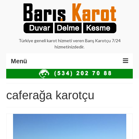
Türkiye geneli karot hizmeti veren Barış Karotçu 7/24
hizmetinizdedir.
Menü
Anasayfa
Hakkımızda
caferağa karotçu
İstanbul Karot
Beton Delme Karot
Elmaslı Kesme Karot