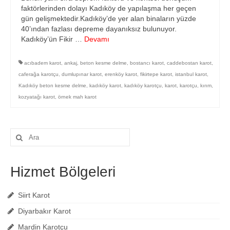
faktörlerinden dolayı Kadıköy de yapılaşma her geçen
gün gelişmektedir.Kadıköy’de yer alan binaların yüzde
40’ından fazlası depreme dayanıksız bulunuyor.
Kadıköy’ün Fikir …
Devamı
acıbadem karot
,
ankaj
,
beton kesme delme
,
bostancı karot
,
caddebostan karot
,
caferağa karotçu
,
dumlupınar karot
,
erenköy karot
,
fikirtepe karot
,
istanbul karot
,
Kadıköy beton kesme delme
,
kadıköy karot
,
kadıköy karotçu
,
karot
,
karotçu
,
kırım
,
kozyatağı karot
,
örnek mah karot
Şunu
ara:
Hizmet Bölgeleri
Siirt Karot
Diyarbakır Karot
Mardin Karotçu