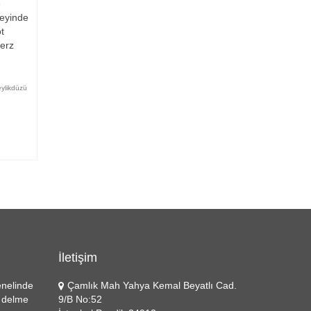
e
eyinde
t
derz
ylikdüzü
İletişim
enelinde
Çamlık Mah Yahya Kemal Beyatlı Cad.
r delme
9/B No:52