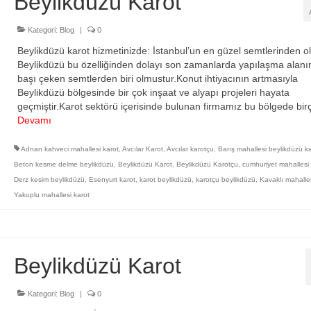
Beylikdüzü Karot
Kategori:
Blog
|
0
Beylikdüzü karot hizmetinizde: İstanbul’un en güzel semtlerinden o
Beylikdüzü bu özelliğinden dolayı son zamanlarda yapılaşma alanı
başı çeken semtlerden biri olmustur.Konut ihtiyacının artmasıyla
Beylikdüzü bölgesinde bir çok inşaat ve alyapı projeleri hayata
geçmiştir.Karot sektörü içerisinde bulunan firmamız bu bölgede bi
Devamı
Adnan kahveci mahallesi karot
,
Avcılar Karot
,
Avcılar karotçu
,
Barış mahallesi beylikdüzü k
Beton kesme delme beylikdüzü
,
Beylikdüzü Karot
,
Beylikdüzü Karotçu
,
cumhuriyet mahallesi
Derz kesim beylikdüzü
,
Esenyurt karot
,
karot beylikdüzü
,
karotçu beylikdüzü
,
Kavaklı mahalle
Yakuplu mahallesi karot
Beylikdüzü Karot
Kategori:
Blog
|
0