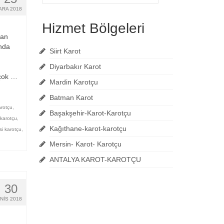
ara:
ARA 2018
Hizmet Bölgeleri
lan
nda
Siirt Karot
Diyarbakır Karot
rçok …
Mardin Karotçu
Batman Karot
arotçu
,
Başakşehir-Karot-Karotçu
 karotçu
,
Kağıthane-karot-karotçu
si karotçu
,
Mersin- Karot- Karotçu
ANTALYA KAROT-KAROTÇU
30
NIS 2018