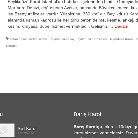
Beylikdüzü Karot İstanbul’un batıdaki ilçelerinden biridir. Güneyind
Marmara Denizi, doğusunda Avcılar, batısında Büyükçekmece, kuz
ise Esenyurt ilçeleri vardır. Yüzölçümü 360 km² dir. Beylikdüzü Karo
alanında uzman kadrosu ile her türlü beton delme, kesme, ankaj, 
kesim, kimyasal dübel hizmet vermektedir. Gelişmiş …
Devamı
beton delme
,
beton kesme
,
Beylikdüzü ankaj
,
Beylikdüzü derz kesim
,
Beylikdüzü Karot
,
Be
Karotçu
u
Barış Karot
Barış Karotçu,
olarak Türkiye g
Siirt Karot
karot hizmeti vermekteyiz. Duva
27/12/2020