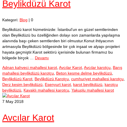
Beylikdüzü Karot
Kategori:
Blog
|
0
Beylikdüzü karot hizmetinizde: İstanbul’un en güzel semtlerinden
olan Beylikdüzü bu özelliğinden dolayı son zamanlarda yapılaşma
alanında başı çeken semtlerden biri olmustur.Konut ihtiyacının
artmasıyla Beylikdüzü bölgesinde bir çok inşaat ve alyapı projeleri
hayata geçmiştir.Karot sektörü içerisinde bulunan firmamız bu
bölgede birçok …
Devamı
Adnan kahveci mahallesi karot
,
Avcılar Karot
,
Avcılar karotçu
,
Barış
mahallesi beylikdüzü karotçu
,
Beton kesme delme beylikdüzü
,
Beylikdüzü Karot
,
Beylikdüzü Karotçu
,
cumhuriyet mahallesi karotçu
,
Derz kesim beylikdüzü
,
Esenyurt karot
,
karot beylikdüzü
,
karotçu
beylikdüzü
,
Kavaklı mahallesi karotçu
,
Yakuplu mahallesi karot
7
May 2018
Avcılar Karot