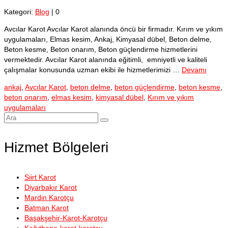
Kategori:
Blog
|
0
Avcılar Karot Avcılar Karot alanında öncü bir firmadır. Kırım ve yıkım
uygulamaları, Elmas kesim, Ankaj, Kimyasal dübel, Beton delme,
Beton kesme, Beton onarım, Beton güçlendirme hizmetlerini
vermektedir. Avcılar Karot alanında eğitimli, emniyetli ve kaliteli
çalışmalar konusunda uzman ekibi ile hizmetlerimizi …
Devamı
ankaj
,
Avcılar Karot
,
beton delme
,
beton güçlendirme
,
beton kesme
,
beton onarım
,
elmas kesim
,
kimyasal dübel
,
Kırım ve yıkım
uygulamaları
Şunu
ara:
Hizmet Bölgeleri
Siirt Karot
Diyarbakır Karot
Mardin Karotçu
Batman Karot
Başakşehir-Karot-Karotçu