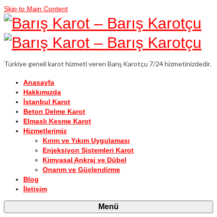
Skip to Main Content
Türkiye geneli karot hizmeti veren Barış Karotçu 7/24 hizmetinizdedir.
Anasayfa
Hakkımızda
İstanbul Karot
Beton Delme Karot
Elmaslı Kesme Karot
Hizmetlerimiz
Kırım ve Yıkım Uygulaması
Enjeksiyon Sistemleri Karot
Kimyasal Ankraj ve Dübel
Onarım ve Güçlendirme
Blog
İletişim
Menü