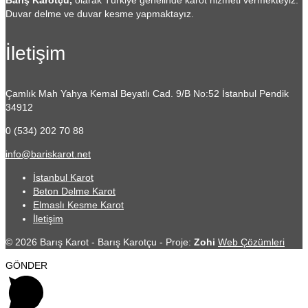
Barış Karotçu,
olarak Türkiye genelinde karot hizmeti vermekteyiz.
Duvar delme ve duvar kesme yapmaktayız.
İletişim
Çamlık Mah Yahya Kemal Beyatlı Cad. 9/B No:52
İstanbul Pendik
34912
0 (534) 202 70 88
info@bariskarot.net
İstanbul Karot
Beton Delme Karot
Elmaslı Kesme Karot
İletişim
© 2026 Barış Karot - Barış Karotçu - Proje:
Zohi
Web Çözümleri
GÖNDER