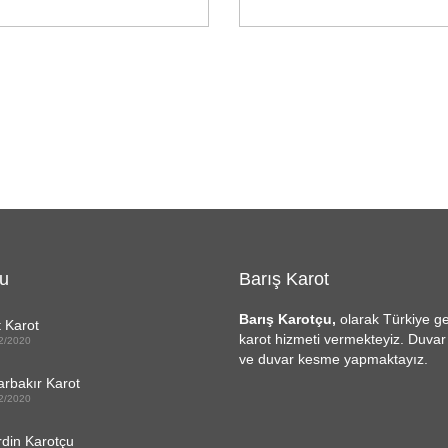
u
Barış Karot
Barış Karotçu,
olarak Türkiye g
t Karot
karot hizmeti vermekteyiz. Duva
2/2020
ve duvar kesme yapmaktayız.
arbakır Karot
2/2020
din Karotçu