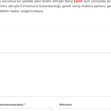
 sorunsuz bir şekilde işleri teslim etmiştir.Barış
karot
aynı zamanda bir
görev almıştır.Firmamızın bulundurduğu gerek neniş makina parkuru g
 telefon kadar uzağımızdayız.
ayınlanmayacaktır)
*
Websitesi