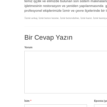
temiz işçilik ve elimizde bulunan son sistem makinalarla
işletmesinin restorasyon ve yeniden yapılanmasında 
profesyonel ekiplerimizle İzmir ve çevre ilçelerinde bir
izmir ankaj
,
İzmir beton kesme
,
İzmir betondelme
,
İzmir karot
,
İzmir karotçu
Bir Cevap Yazın
Yorum
İsim
*
Eposta (y