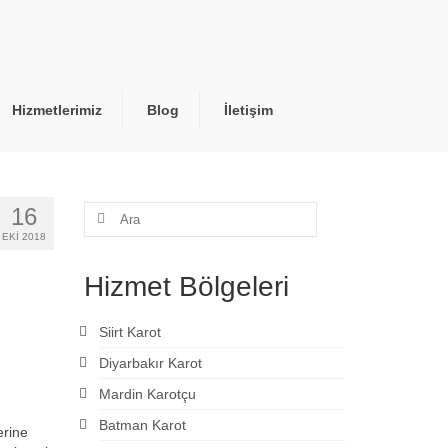
Hizmetlerimiz
Blog
İletişim
16
Şunu
ara:
EKI 2018
Hizmet Bölgeleri
Siirt Karot
Diyarbakır Karot
Mardin Karotçu
Batman Karot
erine