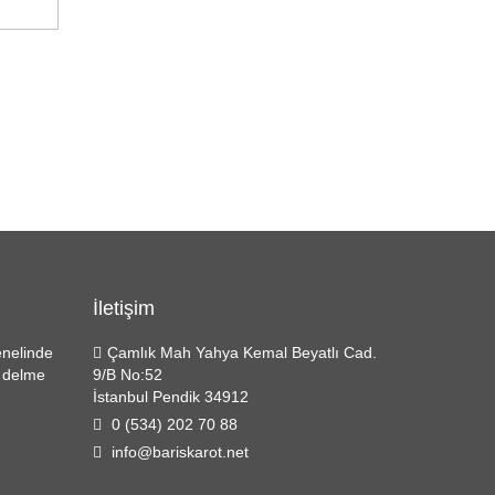
İletişim
enelinde
Çamlık Mah Yahya Kemal Beyatlı Cad.
r delme
9/B No:52
İstanbul Pendik 34912
0 (534) 202 70 88
info@bariskarot.net