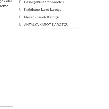
çok otel
Başakşehir-Karot-Karotçu
erekse
Kağıthane-karot-karotçu
Mersin- Karot- Karotçu
ANTALYA KAROT-KAROTÇU