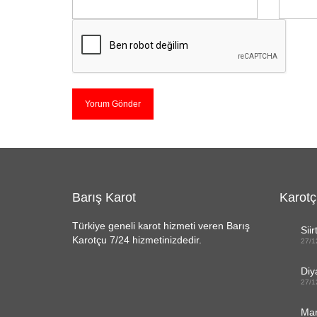
Barış Karot
Karotç
Türkiye geneli karot hizmeti veren Barış
Siir
Karotçu 7/24 hizmetinizdedir.
27/1
Diy
27/1
Mar