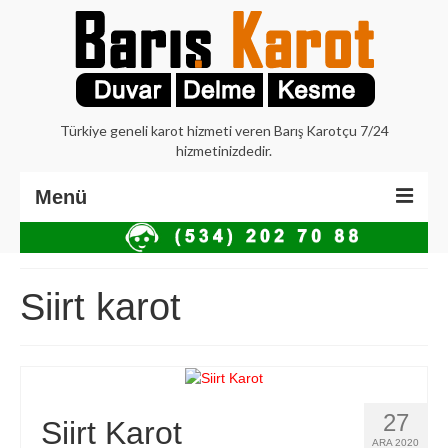
Türkiye geneli karot hizmeti veren Barış Karotçu 7/24
hizmetinizdedir.
Menü
Anasayfa
Hakkımızda
Siirt karot
İstanbul Karot
Beton Delme Karot
Elmaslı Kesme Karot
27
Siirt Karot
ARA 2020