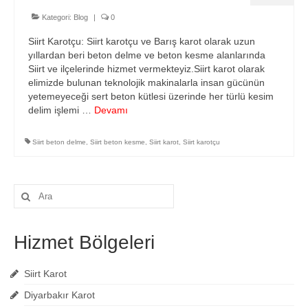
Hizmetlerimiz
Kategori:
Blog
|
0
Blog
Siirt Karotçu: Siirt karotçu ve Barış karot olarak uzun
yıllardan beri beton delme ve beton kesme alanlarında
İletişim
Siirt ve ilçelerinde hizmet vermekteyiz.Siirt karot olarak
elimizde bulunan teknolojik makinalarla insan gücünün
yetemeyeceği sert beton kütlesi üzerinde her türlü kesim
delim işlemi …
Devamı
Siirt beton delme
,
Siirt beton kesme
,
Siirt karot
,
Siirt karotçu
Şunu
ara:
Hizmet Bölgeleri
Siirt Karot
Diyarbakır Karot