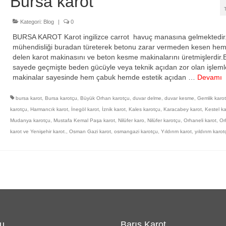
Bursa karot
Kategori:
Blog
|
0
BURSA KAROT Karot ingilizce carrot havuç manasına gelmektedi
mühendisliği buradan türeterek betonu zarar vermeden kesen he
delen karot makinasını ve beton kesme makinalarını üretmişlerdir.
sayede geçmişte beden gücüyle veya teknik açıdan zor olan işleml
makinalar sayesinde hem çabuk hemde estetik açıdan …
Devamı
bursa karot
,
Bursa karotçu
,
Büyük Orhan karotçu
,
duvar delme
,
duvar kesme
,
Gemlik karo
karotçu
,
Harmancık karot
,
İnegöl karot
,
İznik karot
,
Kales karotçu
,
Karacabey karot
,
Kestel ka
Mudanya karotçu
,
Mustafa Kemal Paşa karot
,
Nilüfer karo
,
Nilüfer karotçu
,
Orhaneli karot
,
Or
karot ve Yenişehir karot.
,
Osman Gazi karot
,
osmangazi karotçu
,
Yıldırım karot
,
yıldırım karot
u
Barış Karot