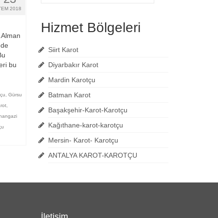
ara:
TEM 2018
Hizmet Bölgeleri
r.Alman
mde
Siirt Karot
Bu
eri bu
Diyarbakır Karot
Mardin Karotçu
Batman Karot
tçu
,
Gürsu
rot
,
Başakşehir-Karot-Karotçu
hangazi
Kağıthane-karot-karotçu
çu
Mersin- Karot- Karotçu
ANTALYA KAROT-KAROTÇU
İletişim