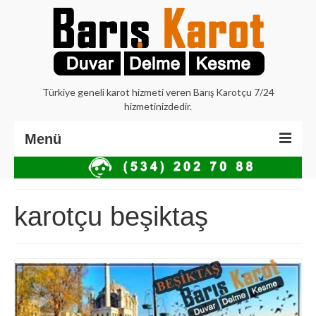
Türkiye geneli karot hizmeti veren Barış Karotçu 7/24
hizmetinizdedir.
Menü
Anasayfa
Hakkımızda
karotçu beşiktaş
İstanbul Karot
Beton Delme Karot
Elmaslı Kesme Karot