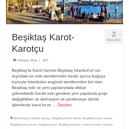
Hizmetlerimiz
Blog
İletişim
2
Beşiktaş Karot-
OCA 2019
Karotçu
Kategori:
Blog
|
0
Beşiktaş’ta Karot hizmeti Beşiktaş İstanbul’un sur
dışındaki en eski semtlerinden biridir ayrıca boğaza
kıyısıyla İstanbulun engüzel semtlerinden biri olan
Beşiktaş eski ve yeni yapılarıylada dikkat
çekmektedir.Gerek eski gerekse yeni yapılarda proje
değişiklikleri ve dekrasyon ve yenilemeye dönük
işlemlerde karot kırım …
Devamı
Bebek karot
,
Bebek karotçu
,
Beşiktaş beton delme
,
Beşiktaş beton kesme
,
Beşiktaş bina yıkımı
,
beşiktaş karot
,
Beşiktaş karotçu
,
eminönü karot
,
karotçu