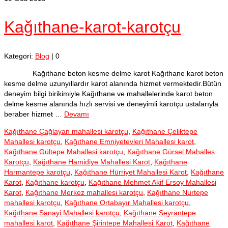
Kağıthane-karot-karotçu
Kategori:
Blog
|
0
Kağıthane beton kesme delme karot Kağıthane karot beton
kesme delme uzunyıllardır karot alanında hizmet vermektedir.Bütün
deneyim bilgi birikimiyle Kağıthane ve mahallelerinde karot beton
delme kesme alanında hızlı servisi ve deneyimli karotçu ustalarıyla
beraber hizmet …
Devamı
Kağıthane Çağlayan mahallesi karotçu
,
Kağıthane Çeliktepe
Mahallesi karotçu
,
Kağıthane Emniyetevleri Mahallesi karot
,
Kağıthane Gültepe Mahallesi karotçu
,
Kağıthane Gürsel Mahalles
Karotçu
,
Kağıthane Hamidiye Mahallesi Karot
,
Kağıthane
Harmantepe karotçu
,
Kağıthane Hürriyet Mahallesi Karot
,
Kağıthane
Karot
,
Kağıthane karotçu
,
Kağıthane Mehmet Akif Ersoy Mahallesi
Karot
,
Kağıthane Merkez mahallesi karotçu
,
Kağıthane Nurtepe
mahallesi karotçu
,
Kağıthane Ortabayır Mahallesi karotçu
,
Kağıthane Sanayi Mahallesi karotçu
,
Kağıthane Seyrantepe
mahallesi karot
,
Kağıthane Şirintepe Mahallesi Karot
,
Kağıthane