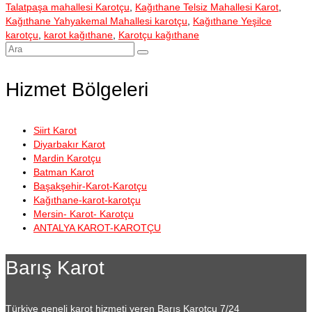
Talatpaşa mahallesi Karotçu
,
Kağıthane Telsiz Mahallesi Karot
,
Kağıthane Yahyakemal Mahallesi karotçu
,
Kağıthane Yeşilce
karotçu
,
karot kağıthane
,
Karotçu kağıthane
Şunu
ara:
Hizmet Bölgeleri
Siirt Karot
Diyarbakır Karot
Mardin Karotçu
Batman Karot
Başakşehir-Karot-Karotçu
Kağıthane-karot-karotçu
Mersin- Karot- Karotçu
ANTALYA KAROT-KAROTÇU
Barış Karot
Türkiye geneli karot hizmeti veren Barış Karotçu 7/24