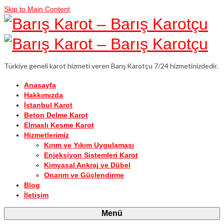
Skip to Main Content
Türkiye geneli karot hizmeti veren Barış Karotçu 7/24 hizmetinizdedir.
Anasayfa
Hakkımızda
İstanbul Karot
Beton Delme Karot
Elmaslı Kesme Karot
Hizmetlerimiz
Kırım ve Yıkım Uygulaması
Enjeksiyon Sistemleri Karot
Kimyasal Ankraj ve Dübel
Onarım ve Güçlendirme
Blog
İletişim
Menü