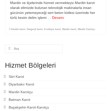
Mardin ve ilçelerinde hizmet vermekteyiz.Mardin karot
İletişim
olarak elimizde bulunan teknolojik makinalarla insan
gücünün yetemeyeceği sert beton kütlesi üzerinde her
türlü kesim delim işlemi …
Devamı
Artuklu karot
,
Dargeçit karot
,
Kızıltepe karot
,
Mardin karot
,
Mardin Karotçu
Şunu
ara:
Hizmet Bölgeleri
Siirt Karot
Diyarbakır Karot
Mardin Karotçu
Batman Karot
Başakşehir-Karot-Karotçu