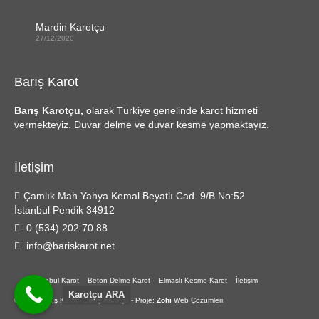
Mardin Karotçu
27/12/2020
Barış Karot
Barış Karotçu,
olarak Türkiye genelinde karot hizmeti
vermekteyiz. Duvar delme ve duvar kesme yapmaktayız.
İletişim
Çamlık Mah Yahya Kemal Beyatlı Cad. 9/B No:52
İstanbul Pendik 34912
0 (534) 202 70 88
info@bariskarot.net
İstanbul Karot
Beton Delme Karot
Elmaslı Kesme Karot
İletişim
Karotçu ARA
© 2026 Barış Karot - Barış Karotçu - Proje:
Zohi
Web Çözümleri