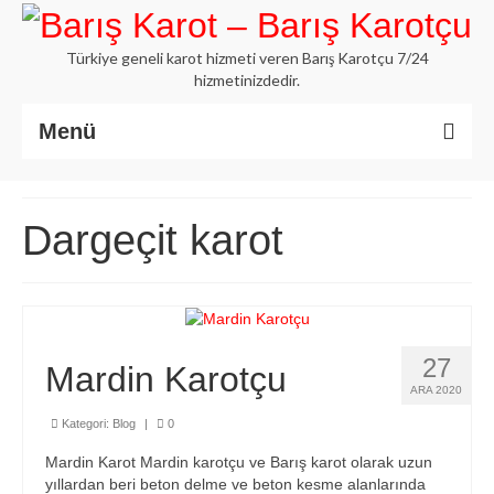
Türkiye geneli karot hizmeti veren Barış Karotçu 7/24
hizmetinizdedir.
Menü
Anasayfa
Dargeçit karot
Hakkımızda
İstanbul Karot
Beton Delme Karot
27
Mardin Karotçu
Elmaslı Kesme Karot
ARA 2020
Hizmetlerimiz
Kategori:
Blog
|
0
Blog
Mardin Karot Mardin karotçu ve Barış karot olarak uzun
yıllardan beri beton delme ve beton kesme alanlarında