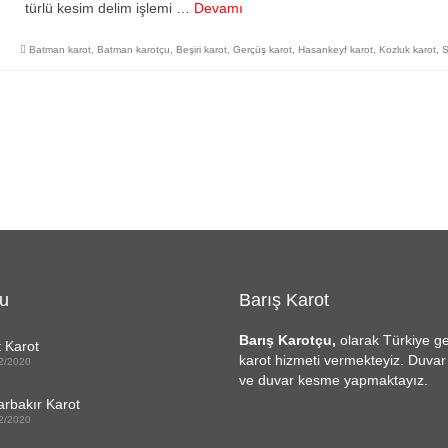
türlü kesim delim işlemi …
Devamı
Batman karot
,
Batman karotçu
,
Beşiri karot
,
Gerçüş karot
,
Hasankeyf karot
,
Kozluk karot
,
S
u
Barış Karot
Barış Karotçu,
olarak Türkiye g
t Karot
karot hizmeti vermekteyiz. Duva
2/2020
ve duvar kesme yapmaktayız.
arbakır Karot
2/2020