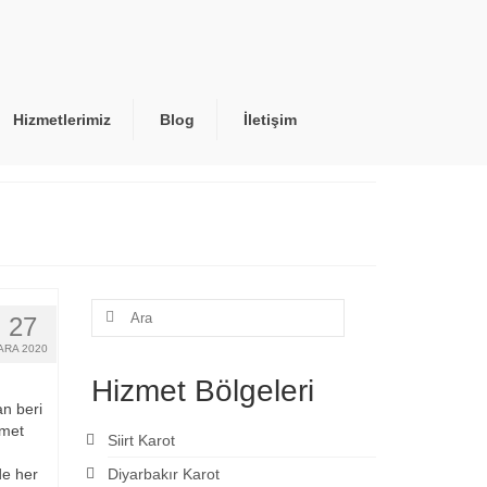
Hizmetlerimiz
Blog
İletişim
Şunu
27
ara:
ARA 2020
Hizmet Bölgeleri
n beri
zmet
Siirt Karot
de her
Diyarbakır Karot