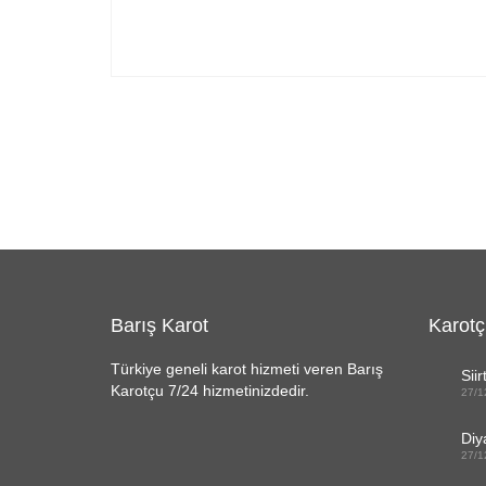
Barış Karot
Karotç
Türkiye geneli karot hizmeti veren Barış
Siir
Karotçu 7/24 hizmetinizdedir.
27/1
Diy
27/1