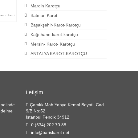
Mardin Karotçu
Batman Karot
ason karot
Başakşehir-Karot-Karotçu
Kağıthane-karot-karotçu
Mersin- Karot- Karotçu
ANTALYA KAROT-KAROTÇU
İletişim
enelinde
Çamlık Mah Yahya Kemal Beyatlı Cad.
r delme
9/B No:52
İstanbul Pendik 34912
0 (534) 202 70 88
info@bariskarot.net