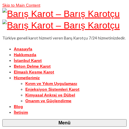
Skip to Main Content
Türkiye geneli karot hizmeti veren Barış Karotçu 7/24 hizmetinizdedir.
Anasayfa
Hakkımızda
İstanbul Karot
Beton Delme Karot
Elmaslı Kesme Karot
Hizmetlerimiz
Kırım ve Yıkım Uygulaması
Enjeksiyon Sistemleri Karot
Kimyasal Ankraj ve Dübel
Onarım ve Güçlendirme
Blog
İletişim
Menü