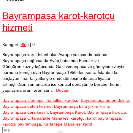
Bayrampaşa karot-karotçu
hizmeti
Kategori:
Blog
|
0
Bayrampaşa karot İstanbulun Avrupa yakasında bulunan
Bayrampaşa doğusunda Eyüp,batısında Esenler ve
Güngören,kuzeydoğusunda Gaziosmanpaşa ve güneyinde Zeytin
burnuna komşu olan Bayrampaşa 1950’den sonra İstanbulda
başlayan imar faliyetleriyle endüstürileşme ile arsa fiyatları
artmıştır.Son zamanlarda ise kentsel dönüşümle beraber konut
yapılaşma oranı artmıştır …
Devamı
Bayrampaşa altıntepsi mahallesi karotçu
,
Bayrampaşa beton delme
,
Bayrampaşa beton kesme
,
Bayrampaşa bina yıkım kırım
,
Bayrampaşa derz kesim
,
bayrampaşa Karot
,
Bayrampaşa karotçu
,
Bayrampaşa Ortamahalle Mahallesi karotçu
,
karot bayrampaşa
,
karotçu bayrampaşa
,
Kartaltepe Mahallesi karot
Şunu