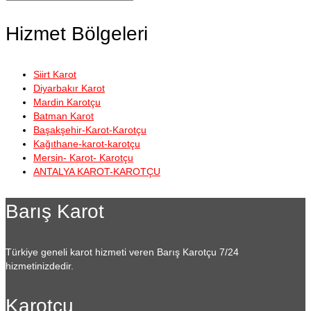
ara:
Hizmet Bölgeleri
Siirt Karot
Diyarbakır Karot
Mardin Karotçu
Batman Karot
Başakşehir-Karot-Karotçu
Kağıthane-karot-karotçu
Mersin- Karot- Karotçu
ANTALYA KAROT-KAROTÇU
Barış Karot
Türkiye geneli karot hizmeti veren Barış Karotçu 7/24
hizmetinizdedir.
Karotçu