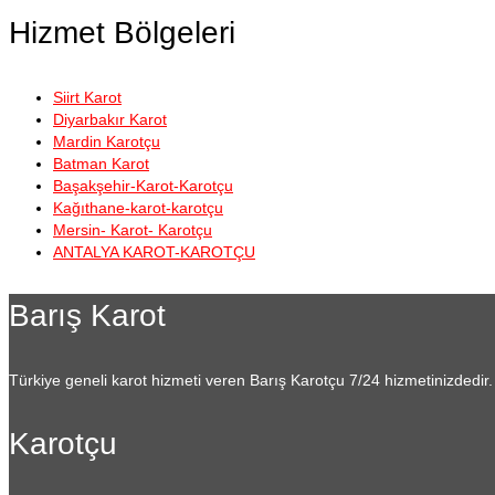
Hizmet Bölgeleri
Siirt Karot
Diyarbakır Karot
Mardin Karotçu
Batman Karot
Başakşehir-Karot-Karotçu
Kağıthane-karot-karotçu
Mersin- Karot- Karotçu
ANTALYA KAROT-KAROTÇU
Barış Karot
Türkiye geneli karot hizmeti veren Barış Karotçu 7/24 hizmetinizdedir.
Karotçu