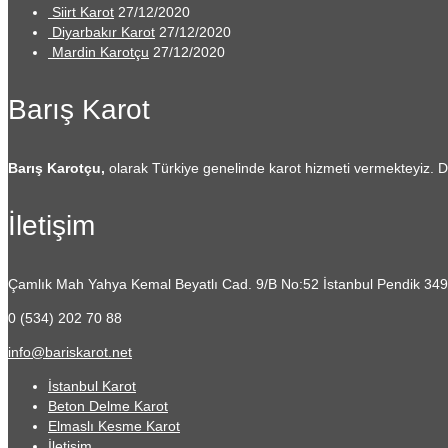
Siirt Karot
27/12/2020
Diyarbakır Karot
27/12/2020
Mardin Karotçu
27/12/2020
Barış Karot
Barış Karotçu,
olarak Türkiye genelinde karot hizmeti vermekteyiz.
İletişim
Çamlık Mah Yahya Kemal Beyatlı Cad. 9/B No:52
İstanbul Pendik 34
0 (534) 202 70 88
info@bariskarot.net
İstanbul Karot
Beton Delme Karot
Elmaslı Kesme Karot
İletişim