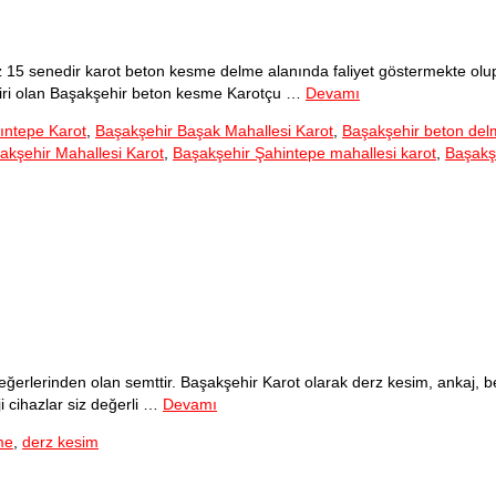
5 senedir karot beton kesme delme alanında faliyet göstermekte olup bi
 biri olan Başakşehir beton kesme Karotçu …
Devamı
tıntepe Karot
,
Başakşehir Başak Mahallesi Karot
,
Başakşehir beton de
akşehir Mahallesi Karot
,
Başakşehir Şahintepe mahallesi karot
,
Başakş
eğerlerinden olan semttir. Başakşehir Karot olarak derz kesim, ankaj, 
 cihazlar siz değerli …
Devamı
me
,
derz kesim