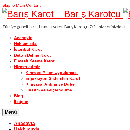
Skip to Main Content
Türkiye geneli karot hizmeti veren Barış Karotçu 7/24 hizmetinizdedir.
Anasayfa
Hakkımızda
İstanbul Karot
Beton Delme Karot
Elmaslı Kesme Karot
Hizmetlerimiz
Kırım ve Yıkım Uygulaması
Enjeksiyon Sistemleri Karot
Kimyasal Ankraj ve Dübel
Onarım ve Güçlendirme
Blog
İletişim
Menü
Anasayfa
Hakkımızda