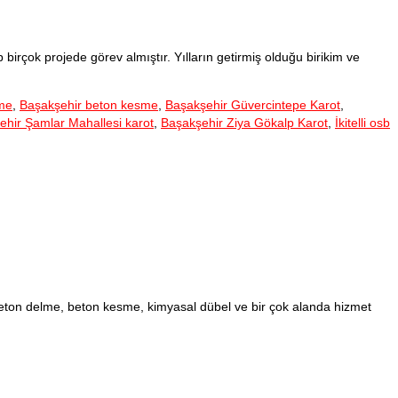
rçok projede görev almıştır. Yılların getirmiş olduğu birikim ve
lme
,
Başakşehir beton kesme
,
Başakşehir Güvercintepe Karot
,
ehir Şamlar Mahallesi karot
,
Başakşehir Ziya Gökalp Karot
,
İkitelli osb
beton delme, beton kesme, kimyasal dübel ve bir çok alanda hizmet