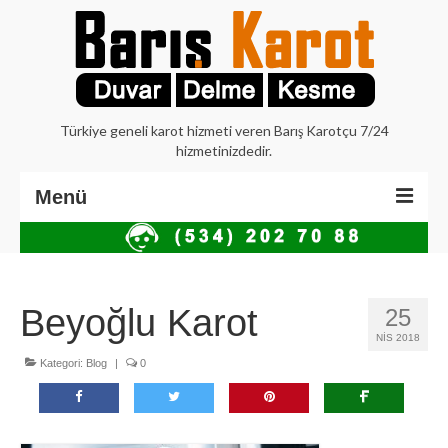
Türkiye geneli karot hizmeti veren Barış Karotçu 7/24
hizmetinizdedir.
Menü
Anasayfa
Hakkımızda
Beyoğlu Karot
25
İstanbul Karot
NIS 2018
Kategori:
Blog
|
0
Beton Delme Karot
Elmaslı Kesme Karot