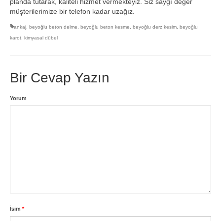
planda tutarak, kaliteli hizmet vermekteyiz. Siz saygı değer
müşterilerimize bir telefon kadar uzağız.
ankaj
,
beyoğlu beton delme
,
beyoğlu beton kesme
,
beyoğlu derz kesim
,
beyoğlu
karot
,
kimyasal dübel
Bir Cevap Yazın
Yorum
İsim
*